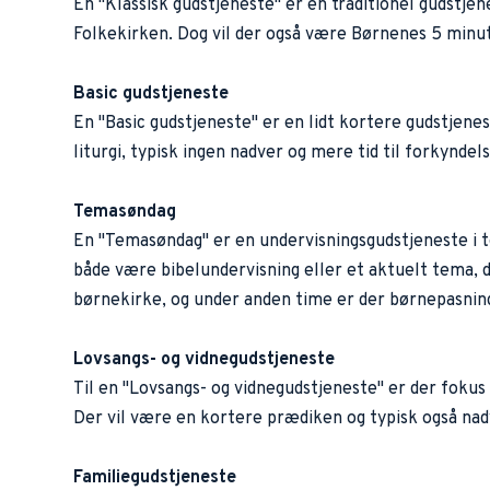
En "Klassisk gudstjeneste" er en traditionel gudstjen
Folkekirken. Dog vil der også være Børnenes 5 minut
Basic gudstjeneste
En "Basic gudstjeneste" er en lidt kortere gudstjene
liturgi, typisk ingen nadver og mere tid til forkyndel
Temasøndag
En "Temasøndag" er en undervisningsgudstjeneste i t
både være bibelundervisning eller et aktuelt tema, de
børnekirke, og under anden time er der børnepasning
Lovsangs- og vidnegudstjeneste
Til en "Lovsangs- og vidnegudstjeneste" er der fokus 
Der vil være en kortere prædiken og typisk også nad
Familiegudstjeneste