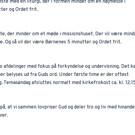
este med en liturgi, der i formen minder om en højmesse i 
ter og Ordet frit.
ste, der minder om et møde i missionshuset. Der vil være mindr
se. Og så vil der være Børnenes 5 minutter og Ordet frit. 
o afdelinger med fokus på forkyndelse og undervisning. Det ka
r belyses ud fra Guds ord. Under første time er der oftest  
. Temasøndag afsluttes normalt med kirkefrokost ca. kl. 12.15
på, at vi sammen lovpriser Gud og deler tro og liv med hinanden
ver.