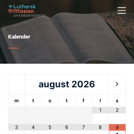
S
k
i
p
Kalender
t
o
c
o
n
t
august
2026
e
n
t
m
t
o
t
f
l
s
1
2
3
4
5
6
7
8
9
•